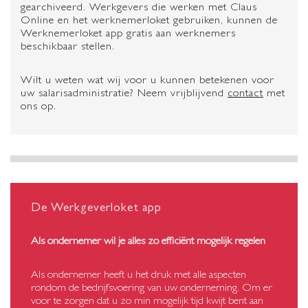
gearchiveerd. Werkgevers die werken met Claus
Online en het werknemerloket gebruiken, kunnen de
Werknemerloket app gratis aan werknemers
beschikbaar stellen.
Wilt u weten wat wij voor u kunnen betekenen voor
uw salarisadministratie? Neem vrijblijvend
contact
met
ons op.
De Werkgeverloket app
Als ondernemer wil je alles zo efficiënt mogelijk regelen
Als ondernemer heeft u het druk met alle aspecten
rondom de bedrijfsvoering van uw onderneming. Om er
voor te zorgen dat u zo min mogelijk tijd kwijt bent aan